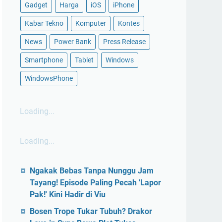
Gadget
Harga
iOS
iPhone
Kabar Tekno
Komputer
Kontes
News
Power Bank
Press Release
Smartphone
Tablet
Windows
WindowsPhone
Loading...
Loading...
Ngakak Bebas Tanpa Nunggu Jam
Tayang! Episode Paling Pecah 'Lapor
Pak!' Kini Hadir di Viu
Bosen Trope Tukar Tubuh? Drakor