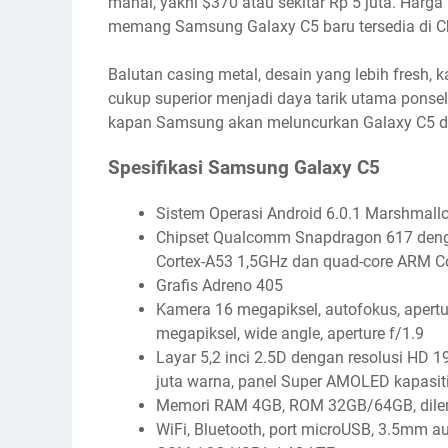
mahal, yakni $370 atau sekitar Rp 5 juta. Harga
memang Samsung Galaxy C5 baru tersedia di Ch
Balutan casing metal, desain yang lebih fresh
cukup superior menjadi daya tarik utama ponse
kapan Samsung akan meluncurkan Galaxy C5 di 
Spesifikasi Samsung Galaxy C5
Sistem Operasi Android 6.0.1 Marshmal
Chipset Qualcomm Snapdragon 617 dengan
Cortex-A53 1,5GHz dan quad-core ARM C
Grafis Adreno 405
Kamera 16 megapiksel, autofokus, apertu
megapiksel, wide angle, aperture f/1.9
Layar 5,2 inci 2.5D dengan resolusi HD 19
juta warna, panel Super AMOLED kapasit
Memori RAM 4GB, ROM 32GB/64GB, dileng
WiFi, Bluetooth, port microUSB, 3.5mm au