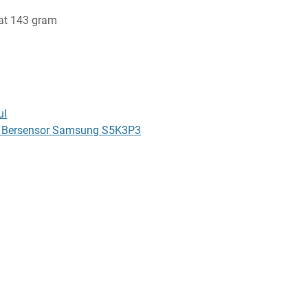
at 143 gram
ul
o Bersensor Samsung S5K3P3