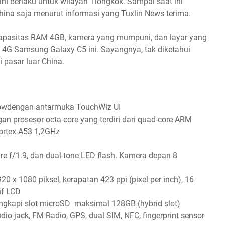
 ini berlaku untuk wilayah Tiongkok. Sampai saat ini
ina saja menurut informasi yang Tuxlin News terima.
, kapasitas RAM 4GB, kamera yang mumpuni, dan layar yang
l 4G Samsung Galaxy C5 ini. Sayangnya, tak diketahui
pasar luar China.
lowdengan antarmuka TouchWiz UI
 prosesor octa-core yang terdiri dari quad-core ARM
ortex-A53 1,2GHz
re f/1.9, dan dual-tone LED flash. Kamera depan 8
20 x 1080 piksel, kerapatan 423 ppi (pixel per inch), 16
if LCD
kapi slot microSD maksimal 128GB (hybrid slot)
dio jack, FM Radio, GPS, dual SIM, NFC, fingerprint sensor