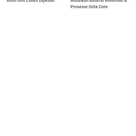
8000 Unit Ludes Dipesan
Andalkan Baterai 4000mAh &
Prosesor Octa Core