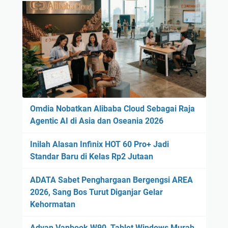
Omdia Nobatkan Alibaba Cloud Sebagai Raja
Agentic AI di Asia dan Oseania 2026
Inilah Alasan Infinix HOT 60 Pro+ Jadi
Standar Baru di Kelas Rp2 Jutaan
ADATA Sabet Penghargaan Bergengsi AREA
2026, Sang Bos Turut Diganjar Gelar
Kehormatan
Advan Vanbook W90, Tablet Windows Murah