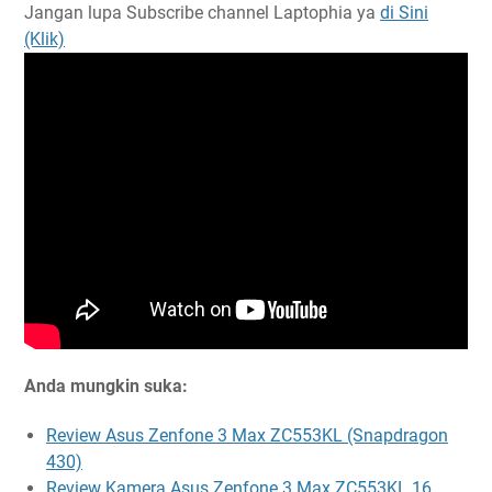
Jangan lupa Subscribe channel Laptophia ya
di Sini
(Klik)
Anda mungkin suka:
Review Asus Zenfone 3 Max ZC553KL (Snapdragon
430)
Review Kamera Asus Zenfone 3 Max ZC553KL 16