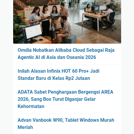
Omdia Nobatkan Alibaba Cloud Sebagai Raja
Agentic AI di Asia dan Oseania 2026
Inilah Alasan Infinix HOT 60 Pro+ Jadi
Standar Baru di Kelas Rp2 Jutaan
ADATA Sabet Penghargaan Bergengsi AREA
2026, Sang Bos Turut Diganjar Gelar
Kehormatan
Advan Vanbook W90, Tablet Windows Murah
Meriah