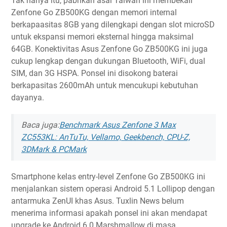
Tak hanya itu, pabrikan asal Taiwan ini membekali
Zenfone Go ZB500KG dengan memori internal
berkapaasitas 8GB yang dilengkapi dengan slot microSD
untuk ekspansi memori eksternal hingga maksimal
64GB. Konektivitas Asus Zenfone Go ZB500KG ini juga
cukup lengkap dengan dukungan Bluetooth, WiFi, dual
SIM, dan 3G HSPA. Ponsel ini disokong baterai
berkapasitas 2600mAh untuk mencukupi kebutuhan
dayanya.
Baca juga:
Benchmark Asus Zenfone 3 Max
ZC553KL: AnTuTu, Vellamo, Geekbench, CPU-Z,
3DMark & PCMark
Smartphone kelas entry-level Zenfone Go ZB500KG ini
menjalankan sistem operasi Android 5.1 Lollipop dengan
antarmuka ZenUI khas Asus. Tuxlin News belum
menerima informasi apakah ponsel ini akan mendapat
upgrade ke Android 6.0 Marshmallow di masa