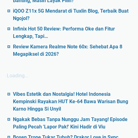
Banting, Masih Layak Pilih?
iQOO Z11x 5G Mendarat di Tuxlin Blog, Terbaik Buat
Ngojol?
Infinix Hot 50 Review: Performa Oke dan Fitur
Lengkap, Tapi…
Review Kamera Realme Note 60x: Sehebat Apa 8
Megapiksel di 2026?
Loading...
Vibes Estetik dan Nostalgia! Hotel Indonesia
Kempinski Rayakan HUT Ke-64 Bawa Warisan Bung
Karno Hingga Si Unyil
Ngakak Bebas Tanpa Nunggu Jam Tayang! Episode
Paling Pecah 'Lapor Pak!' Kini Hadir di Viu
Bosen Trope Tukar Tubuh? Drakor Love in Sync