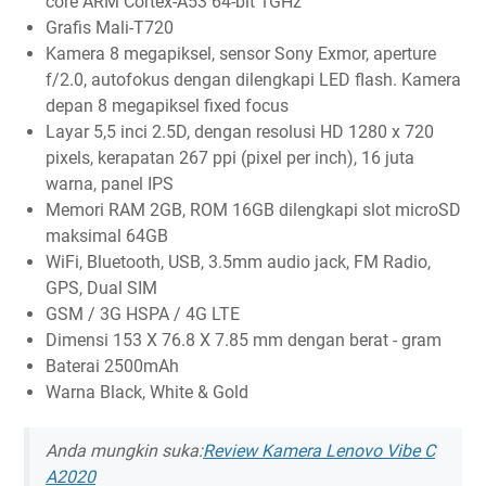
core ARM Cortex-A53 64-bit 1GHz
Grafis Mali-T720
Kamera 8 megapiksel, sensor Sony Exmor, aperture
f/2.0, autofokus dengan dilengkapi LED flash. Kamera
depan 8 megapiksel fixed focus
Layar 5,5 inci 2.5D, dengan resolusi HD 1280 x 720
pixels, kerapatan 267 ppi (pixel per inch), 16 juta
warna, panel IPS
Memori RAM 2GB, ROM 16GB dilengkapi slot microSD
maksimal 64GB
WiFi, Bluetooth, USB, 3.5mm audio jack, FM Radio,
GPS, Dual SIM
GSM / 3G HSPA / 4G LTE
Dimensi 153 X 76.8 X 7.85 mm dengan berat - gram
Baterai 2500mAh
Warna Black, White & Gold
Anda mungkin suka:
Review Kamera Lenovo Vibe C
A2020