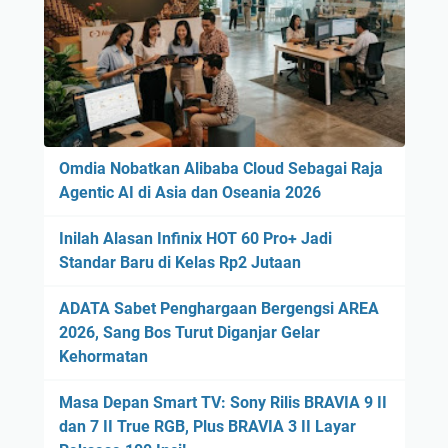
Omdia Nobatkan Alibaba Cloud Sebagai Raja
Agentic AI di Asia dan Oseania 2026
Inilah Alasan Infinix HOT 60 Pro+ Jadi
Standar Baru di Kelas Rp2 Jutaan
ADATA Sabet Penghargaan Bergengsi AREA
2026, Sang Bos Turut Diganjar Gelar
Kehormatan
Masa Depan Smart TV: Sony Rilis BRAVIA 9 II
dan 7 II True RGB, Plus BRAVIA 3 II Layar