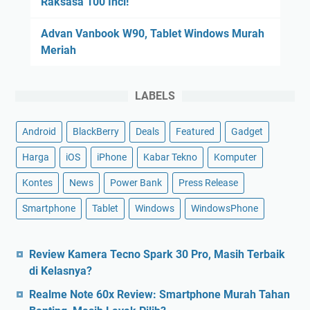
Raksasa 100 Inci!
Advan Vanbook W90, Tablet Windows Murah
Meriah
LABELS
Android
BlackBerry
Deals
Featured
Gadget
Harga
iOS
iPhone
Kabar Tekno
Komputer
Kontes
News
Power Bank
Press Release
Smartphone
Tablet
Windows
WindowsPhone
Review Kamera Tecno Spark 30 Pro, Masih Terbaik
di Kelasnya?
Realme Note 60x Review: Smartphone Murah Tahan