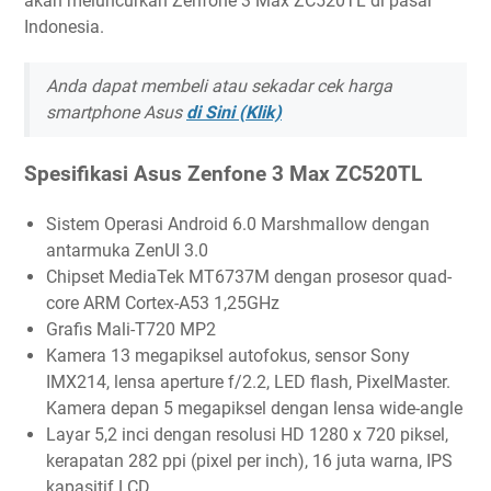
akan meluncurkan Zenfone 3 Max ZC520TL di pasar
Indonesia.
Anda dapat membeli atau sekadar cek harga
smartphone Asus
di Sini (Klik)
Spesifikasi Asus Zenfone 3 Max ZC520TL
Sistem Operasi Android 6.0 Marshmallow dengan
antarmuka ZenUI 3.0
Chipset MediaTek MT6737M dengan prosesor quad-
core ARM Cortex-A53 1,25GHz
Grafis Mali-T720 MP2
Kamera 13 megapiksel autofokus, sensor Sony
IMX214, lensa aperture f/2.2, LED flash, PixelMaster.
Kamera depan 5 megapiksel dengan lensa wide-angle
Layar 5,2 inci dengan resolusi HD 1280 x 720 piksel,
kerapatan 282 ppi (pixel per inch), 16 juta warna, IPS
kapasitif LCD