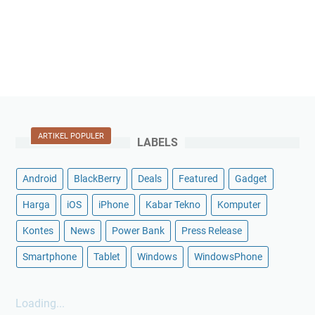
ARTIKEL POPULER
LABELS
Android
BlackBerry
Deals
Featured
Gadget
Harga
iOS
iPhone
Kabar Tekno
Komputer
Kontes
News
Power Bank
Press Release
Smartphone
Tablet
Windows
WindowsPhone
Loading...