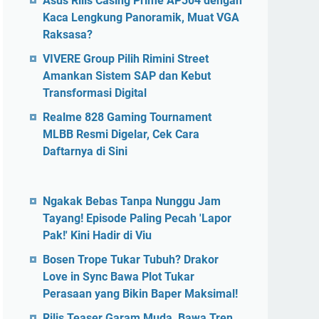
Asus Rilis Casing Prime AP304 dengan
Kaca Lengkung Panoramik, Muat VGA
Raksasa?
VIVERE Group Pilih Rimini Street
Amankan Sistem SAP dan Kebut
Transformasi Digital
Realme 828 Gaming Tournament
MLBB Resmi Digelar, Cek Cara
Daftarnya di Sini
Ngakak Bebas Tanpa Nunggu Jam
Tayang! Episode Paling Pecah 'Lapor
Pak!' Kini Hadir di Viu
Bosen Trope Tukar Tubuh? Drakor
Love in Sync Bawa Plot Tukar
Perasaan yang Bikin Baper Maksimal!
Rilis Teaser Garam Muda, Bawa Tren