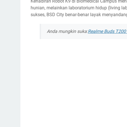
Kehadiran Robot K9 di Biomedical Campus men
hunian, melainkan laboratorium hidup (living la
sukses, BSD City benar-benar layak menyandang
Anda mungkin suka:
Realme Buds T200 L