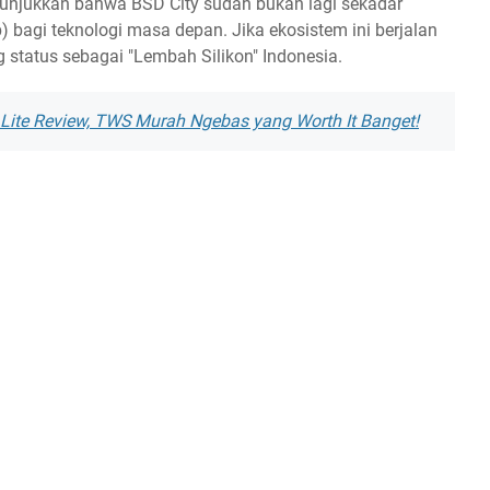
unjukkan bahwa BSD City sudah bukan lagi sekadar
b) bagi teknologi masa depan. Jika ekosistem ini berjalan
 status sebagai "Lembah Silikon" Indonesia.
ite Review, TWS Murah Ngebas yang Worth It Banget!