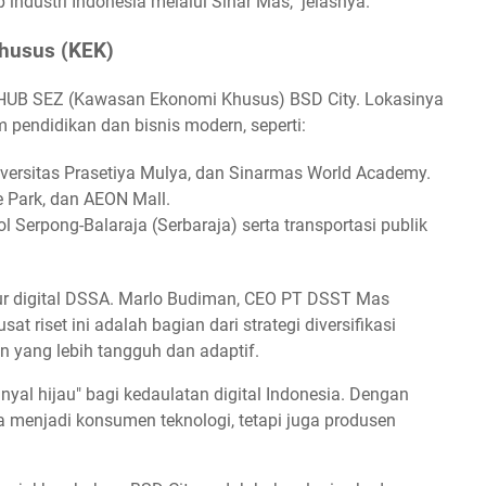
dustri Indonesia melalui Sinar Mas," jelasnya.
Khusus (KEK)
 D-HUB SEZ (Kawasan Ekonomi Khusus) BSD City. Lokasinya
em pendidikan dan bisnis modern, seperti:
iversitas Prasetiya Mulya, dan Sinarmas World Academy.
e Park, dan AEON Mall.
l Serpong-Balaraja (Serbaraja) serta transportasi publik
ktur digital DSSA. Marlo Budiman, CEO PT DSST Mas
riset ini adalah bagian dari strategi diversifikasi
 yang lebih tangguh dan adaptif.
nyal hijau" bagi kedaulatan digital Indonesia. Dengan
a menjadi konsumen teknologi, tetapi juga produsen