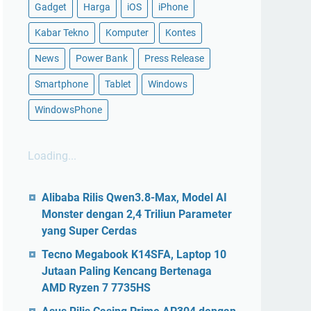
Gadget
Harga
iOS
iPhone
Kabar Tekno
Komputer
Kontes
News
Power Bank
Press Release
Smartphone
Tablet
Windows
WindowsPhone
Loading...
Alibaba Rilis Qwen3.8-Max, Model AI
Monster dengan 2,4 Triliun Parameter
yang Super Cerdas
Tecno Megabook K14SFA, Laptop 10
Jutaan Paling Kencang Bertenaga
AMD Ryzen 7 7735HS