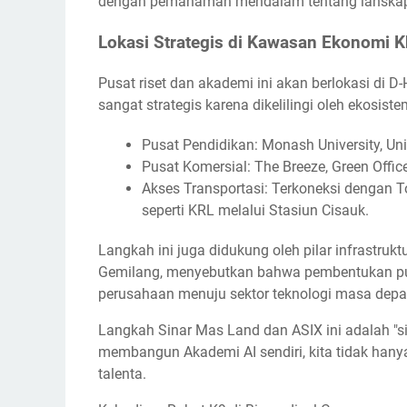
dengan pemahaman mendalam tentang lanskap in
Lokasi Strategis di Kawasan Ekonomi 
Pusat riset dan akademi ini akan berlokasi di
sangat strategis karena dikelilingi oleh ekosist
Pusat Pendidikan: Monash University, Un
Pusat Komersial: The Breeze, Green Offic
Akses Transportasi: Terkoneksi dengan To
seperti KRL melalui Stasiun Cisauk.
Langkah ini juga didukung oleh pilar infrastru
Gemilang, menyebutkan bahwa pembentukan pusat 
perusahaan menuju sektor teknologi masa depan
Langkah Sinar Mas Land dan ASIX ini adalah "si
membangun Akademi AI sendiri, kita tidak hany
talenta.