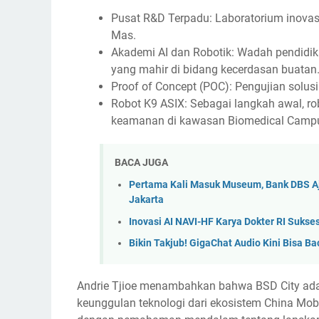
Pusat R&D Terpadu: Laboratorium inovasi
Mas.
Akademi AI dan Robotik: Wadah pendidika
yang mahir di bidang kecerdasan buatan
Proof of Concept (POC): Pengujian solus
Robot K9 ASIX: Sebagai langkah awal, r
keamanan di kawasan Biomedical Campus
BACA JUGA
Pertama Kali Masuk Museum, Bank DBS Aj
Jakarta
Inovasi AI NAVI-HF Karya Dokter RI Sukse
Bikin Takjub! GigaChat Audio Kini Bisa
Andrie Tjioe menambahkan bahwa BSD City ada
keunggulan teknologi dari ekosistem China Mobi