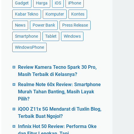
Gadget
Harga
iOS
iPhone
Kabar Tekno
Komputer
Kontes
News
Power Bank
Press Release
Smartphone
Tablet
Windows
WindowsPhone
Review Kamera Tecno Spark 30 Pro,
Masih Terbaik di Kelasnya?
Realme Note 60x Review: Smartphone
Murah Tahan Banting, Masih Layak
Pilih?
iQOO Z11x 5G Mendarat di Tuxlin Blog,
Terbaik Buat Ngojol?
Infinix Hot 50 Review: Performa Oke
dan Fitur Lengkap, Tapi…