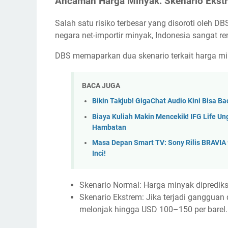
Ancaman Harga Minyak: Skenario Ekstr
Salah satu risiko terbesar yang disoroti oleh 
negara net-importir minyak, Indonesia sangat re
DBS memaparkan dua skenario terkait harga mi
BACA JUGA
Bikin Takjub! GigaChat Audio Kini Bisa
Biaya Kuliah Makin Mencekik! IFG Life U
Hambatan
Masa Depan Smart TV: Sony Rilis BRAVIA 9 
Inci!
Skenario Normal: Harga minyak diprediksi
Skenario Ekstrem: Jika terjadi gangguan 
melonjak hingga USD 100–150 per barel.