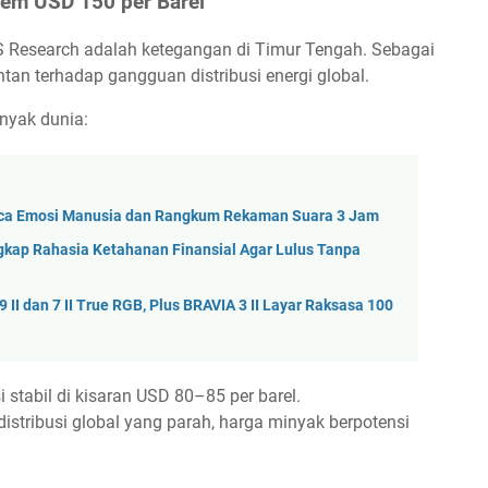
em USD 150 per Barel
DBS Research adalah ketegangan di Timur Tengah. Sebagai
ntan terhadap gangguan distribusi energi global.
nyak dunia:
 Baca Emosi Manusia dan Rangkum Rekaman Suara 3 Jam
ngkap Rahasia Ketahanan Finansial Agar Lulus Tanpa
II dan 7 II True RGB, Plus BRAVIA 3 II Layar Raksasa 100
 stabil di kisaran USD 80–85 per barel.
distribusi global yang parah, harga minyak berpotensi