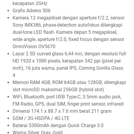
kecepatan 2GHz
Grafis Adreno 506
Kamera 12 megapiksel dengan aperture f/2.2, sensor
Sony IMX386, phase-detection autofokus dilengkapi
dual-tone LED flash. Kamera depan 5 megapiksel,
wide angle, aperture f/2.0, fixed focus dengan sensor
OmniVision OV5670
Layar 2.5D curved glass 6,44 inci, dengan resolusi full
HD 1920 x 1080 pixels, kerapatan 342 ppi (pixel per
inch), 16 juta warna, panel IPS, Corning Gorilla Glass
4
Memori RAM 4GB, ROM 64GB atau 128GB, dilengkapi
slot microSD maksimal 256GB (hybrid slot)
WiFi, Bluetooth, port USB Type-C, 3.5mm audio jack,
FM Radio, GPS, dual SIM, finger print sensor, infrared
Dimensi 174.1 x 88.7 x 7.6 mm berat 211 gram
GSM / 3G HSDPA / 4G LTE
Baterai 5300mAh dengan Quick Charge 3.0
Warna Silver, Gray, Gold