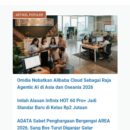
ARTIKEL POPULER
Omdia Nobatkan Alibaba Cloud Sebagai Raja
Agentic AI di Asia dan Oseania 2026
Inilah Alasan Infinix HOT 60 Pro+ Jadi
Standar Baru di Kelas Rp2 Jutaan
ADATA Sabet Penghargaan Bergengsi AREA
2026, Sang Bos Turut Diganjar Gelar