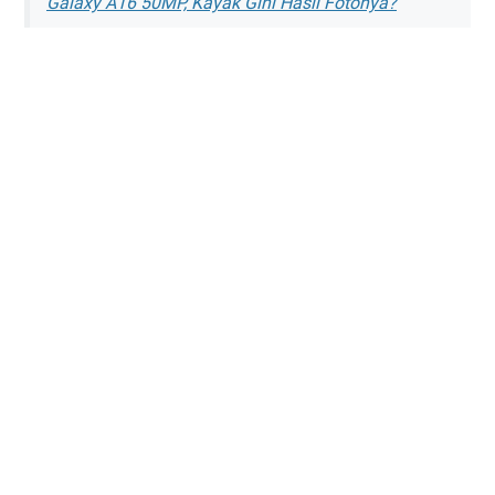
Galaxy A16 50MP, Kayak Gini Hasil Fotonya?