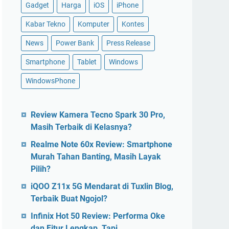
Gadget
Harga
iOS
iPhone
Kabar Tekno
Komputer
Kontes
News
Power Bank
Press Release
Smartphone
Tablet
Windows
WindowsPhone
Review Kamera Tecno Spark 30 Pro,
Masih Terbaik di Kelasnya?
Realme Note 60x Review: Smartphone
Murah Tahan Banting, Masih Layak
Pilih?
iQOO Z11x 5G Mendarat di Tuxlin Blog,
Terbaik Buat Ngojol?
Infinix Hot 50 Review: Performa Oke
dan Fitur Lengkap, Tapi…