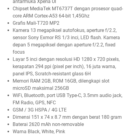
antarmuka Xperia UI
Chipset MediaTek MT6737T dengan prosesor quad-
core ARM Cortex-A53 64-bit 1,45Ghz
Grafis Mali-T720 MP2
Kamera 13 megapiksel autofokus, aperture f/2.2,
sensor Sony Exmor RS 1/3 inci, LED flash. Kamera
depan 5 megapiksel dengan aperture f/2.2, fixed
focus
Layar 5 inci dengan resolusi HD 1280 x 720 pixels,
kerapatan 294 ppi (pixel per inch), 16 juta warna,
panel IPS, Scratch-resistant glass 6H
Memori RAM 2GB, ROM 16GB, dilengkapi slot
microSD maksimal 256GB
WiFi, Bluetooth, port USB Type-C, 3.5mm audio jack,
FM Radio, GPS, NFC
GSM / 3G HSPA / 4G LTE
Dimensi 151 x 74 x 8.7 mm dengan berat 180 gram
Baterai 2620 mAh non-removable
Warna Black, White, Pink