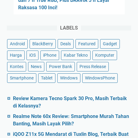
dan 7 II True RGB, Plus BRAVIA 3 II Layar
Raksasa 100 Inci!
LABELS
Android
BlackBerry
Deals
Featured
Gadget
Harga
iOS
iPhone
Kabar Tekno
Komputer
Kontes
News
Power Bank
Press Release
Smartphone
Tablet
Windows
WindowsPhone
Review Kamera Tecno Spark 30 Pro, Masih Terbaik
di Kelasnya?
Realme Note 60x Review: Smartphone Murah Tahan
Banting, Masih Layak Pilih?
iQOO Z11x 5G Mendarat di Tuxlin Blog, Terbaik Buat