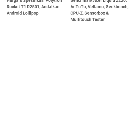
Harga & Spesifikasi Polytron
Benchmark Acer Liquid Z220:
Rocket T1 R2501, Andalkan
AnTuTu, Vellamo, Geekbench,
Android Lollipop
CPU-Z, Sensorbox &
Multitouch Tester