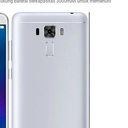
didukung baterai berkapasitas 3000mAh untuk memenuhi