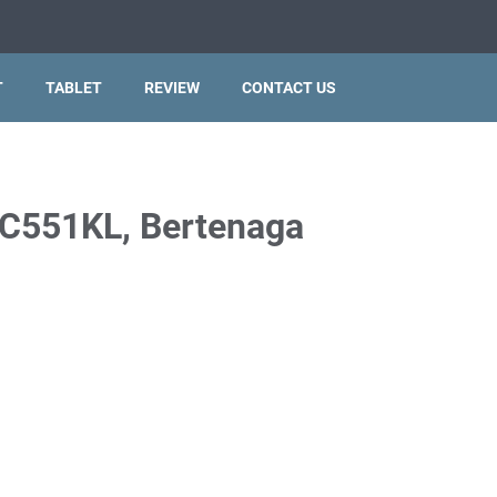
T
TABLET
REVIEW
CONTACT US
ZC551KL, Bertenaga