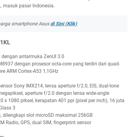
 masuk pasar Indonesia.
harga smartphone Asus
di Sini (Klik)
51KL
w dengan antarmuka ZenUI 3.0
37 dengan prosesor octa-core yang terdiri dari quad-
ore ARM Cortex-A53 1,1GHz
ensor Sony IMX214, lensa aperture f/2.0, EIS, dual-tone
egapiksel, aperture f/2.0 dengan lensa wide-angle
0 x 1080 piksel, kerapatan 401 ppi (pixel per inch), 16 juta
 Glass 3
dilengkapi slot microSD maksimal 256GB
FM Radio, GPS, dual SIM, fingerprint sensor