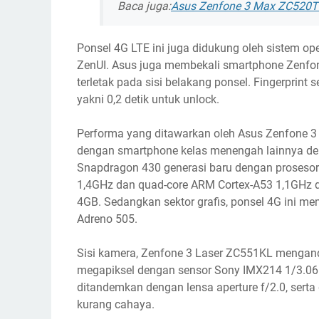
Baca juga:
Asus Zenfone 3 Max ZC520T
Ponsel 4G LTE ini juga didukung oleh sistem o
ZenUI. Asus juga membekali smartphone Zenfone
terletak pada sisi belakang ponsel. Fingerprint 
yakni 0,2 detik untuk unlock.
Performa yang ditawarkan oleh Asus Zenfone 3 
dengan smartphone kelas menengah lainnya d
Snapdragon 430 generasi baru dengan prosesor o
1,4GHz dan quad-core ARM Cortex-A53 1,1GHz
4GB. Sedangkan sektor grafis, ponsel 4G ini m
Adreno 505.
Sisi kamera, Zenfone 3 Laser ZC551KL mengan
megapiksel dengan sensor Sony IMX214 1/3.06 i
ditandemkan dengan lensa aperture f/2.0, serta
kurang cahaya.