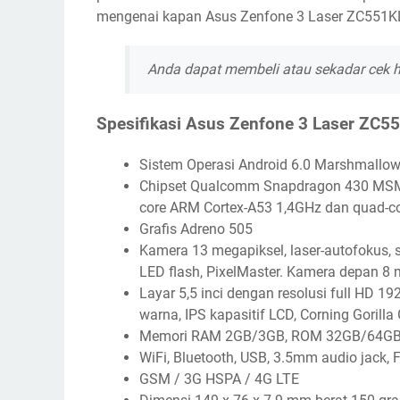
mengenai kapan Asus Zenfone 3 Laser ZC551KL
Anda dapat membeli atau sekadar cek 
Spesifikasi Asus Zenfone 3 Laser ZC5
Sistem Operasi Android 6.0 Marshmallo
Chipset Qualcomm Snapdragon 430 MSM89
core ARM Cortex-A53 1,4GHz dan quad-c
Grafis Adreno 505
Kamera 13 megapiksel, laser-autofokus, s
LED flash, PixelMaster. Kamera depan 8 m
Layar 5,5 inci dengan resolusi full HD 192
warna, IPS kapasitif LCD, Corning Gorilla
Memori RAM 2GB/3GB, ROM 32GB/64GB, 
WiFi, Bluetooth, USB, 3.5mm audio jack, 
GSM / 3G HSPA / 4G LTE