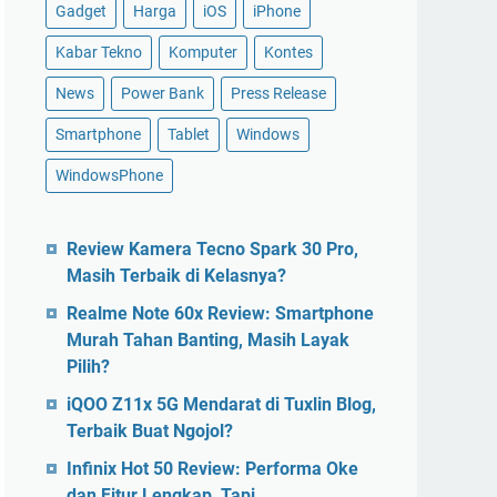
Gadget
Harga
iOS
iPhone
Kabar Tekno
Komputer
Kontes
News
Power Bank
Press Release
Smartphone
Tablet
Windows
WindowsPhone
Review Kamera Tecno Spark 30 Pro,
Masih Terbaik di Kelasnya?
Realme Note 60x Review: Smartphone
Murah Tahan Banting, Masih Layak
Pilih?
iQOO Z11x 5G Mendarat di Tuxlin Blog,
Terbaik Buat Ngojol?
Infinix Hot 50 Review: Performa Oke
dan Fitur Lengkap, Tapi…