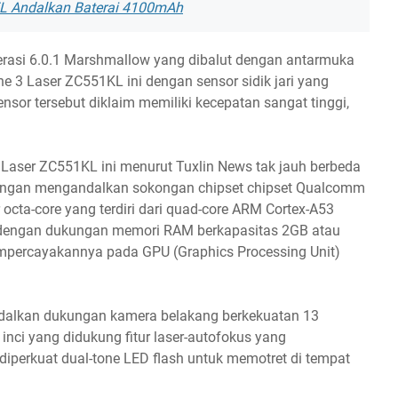
L Andalkan Baterai 4100mAh
perasi 6.0.1 Marshmallow yang dibalut dengan antarmuka
 3 Laser ZC551KL ini dengan sensor sidik jari yang
sensor tersebut diklaim memiliki kecepatan sangat tinggi,
Laser ZC551KL ini menurut Tuxlin News tak jauh berbeda
engan mengandalkan sokongan chipset chipset Qualcomm
cta-core yang terdiri dari quad-core ARM Cortex-A53
 dengan dukungan memori RAM berkapasitas 2GB atau
empercayakannya pada GPU (Graphics Processing Unit)
dalkan dukungan kamera belakang berkekuatan 13
nci yang didukung fitur laser-autofokus yang
 diperkuat dual-tone LED flash untuk memotret di tempat