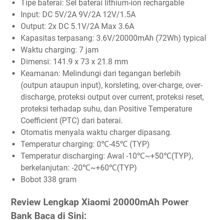
Tipe baterai: Sel baterai lithium-ion rechargable
Input: DC 5V/2A 9V/2A 12V/1.5A
Output: 2x DC 5.1V/2A Max 3.6A
Kapasitas terpasang: 3.6V/20000mAh (72Wh) typical
Waktu charging: 7 jam
Dimensi: 141.9 x 73 x 21.8 mm
Keamanan: Melindungi dari tegangan berlebih
(outpun ataupun input), korsleting, over-charge, over-
discharge, proteksi output over current, proteksi reset,
proteksi terhadap suhu, dan Positive Temperature
Coefficient (PTC) dari baterai.
Otomatis menyala waktu charger dipasang.
Temperatur charging: 0℃-45℃ (TYP)
Temperatur discharging: Awal -10℃~+50℃(TYP),
berkelanjutan: -20℃~+60℃(TYP)
Bobot 338 gram
Review Lengkap Xiaomi 20000mAh Power
Bank Baca di Sini: