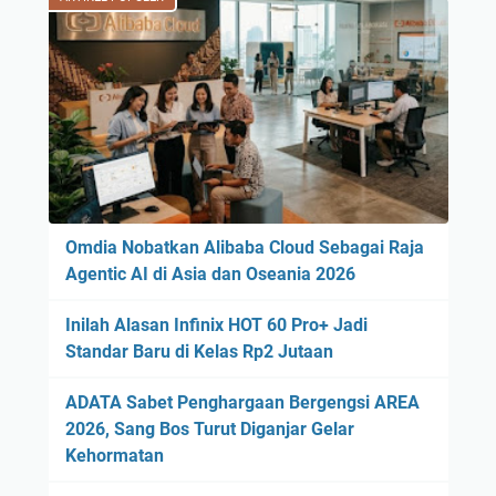
Omdia Nobatkan Alibaba Cloud Sebagai Raja
Agentic AI di Asia dan Oseania 2026
Inilah Alasan Infinix HOT 60 Pro+ Jadi
Standar Baru di Kelas Rp2 Jutaan
ADATA Sabet Penghargaan Bergengsi AREA
2026, Sang Bos Turut Diganjar Gelar
Kehormatan