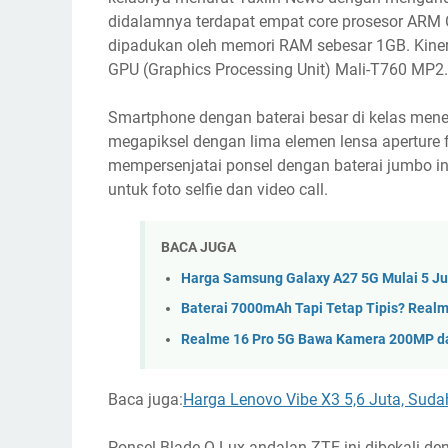
didalamnya terdapat empat core prosesor ARM 
dipadukan oleh memori RAM sebesar 1GB. Kinerj
GPU (Graphics Processing Unit) Mali-T760 MP2.
Smartphone dengan baterai besar di kelas men
megapiksel dengan lima elemen lensa aperture f
mempersenjatai ponsel dengan baterai jumbo in
untuk foto selfie dan video call.
BACA JUGA
Harga Samsung Galaxy A27 5G Mulai 5 Ju
Baterai 7000mAh Tapi Tetap Tipis? Realme
Realme 16 Pro 5G Bawa Kamera 200MP da
Baca juga:
Harga Lenovo Vibe X3 5,6 Juta, Sudah
Ponsel Blade Q Lux andalan ZTE ini dibekali de