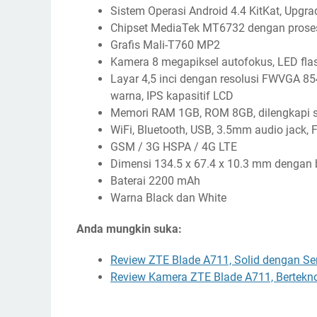
Sistem Operasi Android 4.4 KitKat, Upgra
Chipset MediaTek MT6732 dengan proses
Grafis Mali-T760 MP2
Kamera 8 megapiksel autofokus, LED fla
Layar 4,5 inci dengan resolusi FWVGA 854 
warna, IPS kapasitif LCD
Memori RAM 1GB, ROM 8GB, dilengkapi 
WiFi, Bluetooth, USB, 3.5mm audio jack,
GSM / 3G HSPA / 4G LTE
Dimensi 134.5 x 67.4 x 10.3 mm dengan 
Baterai 2200 mAh
Warna Black dan White
Anda mungkin suka:
Review ZTE Blade A711, Solid dengan Sen
Review Kamera ZTE Blade A711, Bertekno