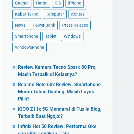
Gadget
Harga
iOS
iPhone
Kabar Tekno
Komputer
Kontes
News
Power Bank
Press Release
Smartphone
Tablet
Windows
WindowsPhone
Review Kamera Tecno Spark 30 Pro,
Masih Terbaik di Kelasnya?
Realme Note 60x Review: Smartphone
Murah Tahan Banting, Masih Layak
Pilih?
iQOO Z11x 5G Mendarat di Tuxlin Blog,
Terbaik Buat Ngojol?
Infinix Hot 50 Review: Performa Oke
dan Fitur Lengkap, Tapi…