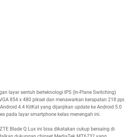
an layar sentuh berteknologi IPS (In-Plane Switching)
WVGA 854 x 480 piksel dan menawarkan kerapatan 218 ppi.
ndroid 4.4 KitKat yang dijanjikan update ke Android 5.0
res pada layar smartphone kelas menengah ini.
TE Blade Q Lux ini bisa dikatakan cukup bersaing di
dalkan dukungan chipset MediaTek MT6732 yang