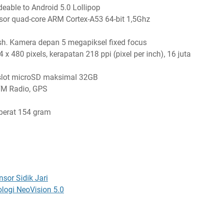
deable to Android 5.0 Lollipop
or quad-core ARM Cortex-A53 64-bit 1,5Ghz
sh. Kamera depan 5 megapiksel fixed focus
x 480 pixels, kerapatan 218 ppi (pixel per inch), 16 juta
slot microSD maksimal 32GB
 FM Radio, GPS
berat 154 gram
sor Sidik Jari
logi NeoVision 5.0