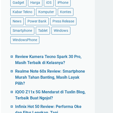
Gadget
Harga
iOS
iPhone
Kabar Tekno
Komputer
Kontes
News
Power Bank
Press Release
Smartphone
Tablet
Windows
WindowsPhone
Review Kamera Tecno Spark 30 Pro,
Masih Terbaik di Kelasnya?
Realme Note 60x Review: Smartphone
Murah Tahan Banting, Masih Layak
Pilih?
iQOO Z11x 5G Mendarat di Tuxlin Blog,
Terbaik Buat Ngojol?
Infinix Hot 50 Review: Performa Oke
dan Fitur Lengkap, Tapi…