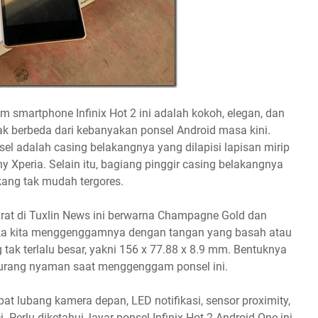
smartphone Infinix Hot 2 ini adalah kokoh, elegan, dan
k berbeda dari kebanyakan ponsel Android masa kini.
sel adalah casing belakangnya yang dilapisi lapisan mirip
ny Xperia. Selain itu, bagiang pinggir casing belakangnya
ang tak mudah tergores.
rat di Tuxlin News ini berwarna Champagne Gold dan
jika kita menggenggamnya dengan tangan yang basah atau
tak terlalu besar, yakni 156 x 77.88 x 8.9 mm. Bentuknya
kurang nyaman saat menggenggam ponsel ini.
pat lubang kamera depan, LED notifikasi, sensor proximity,
 Perlu diketahui, layar ponsel Infinix Hot 2 Android One ini