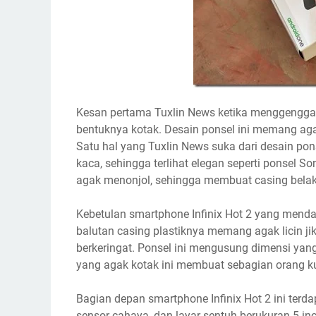
Kesan pertama Tuxlin News ketika menggenggam 
bentuknya kotak. Desain ponsel ini memang aga
Satu hal yang Tuxlin News suka dari desain pon
kaca, sehingga terlihat elegan seperti ponsel So
agak menonjol, sehingga membuat casing belak
Kebetulan smartphone Infinix Hot 2 yang menda
balutan casing plastiknya memang agak licin 
berkeringat. Ponsel ini mengusung dimensi yang 
yang agak kotak ini membuat sebagian orang 
Bagian depan smartphone Infinix Hot 2 ini terda
sensor cahaya, dan layar sentuh berukuran 5 inci.