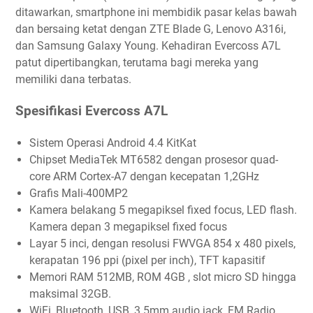
ditawarkan, smartphone ini membidik pasar kelas bawah
dan bersaing ketat dengan ZTE Blade G, Lenovo A316i,
dan Samsung Galaxy Young. Kehadiran Evercoss A7L
patut dipertibangkan, terutama bagi mereka yang
memiliki dana terbatas.
Spesifikasi Evercoss A7L
Sistem Operasi Android 4.4 KitKat
Chipset MediaTek MT6582 dengan prosesor quad-
core ARM Cortex-A7 dengan kecepatan 1,2GHz
Grafis Mali-400MP2
Kamera belakang 5 megapiksel fixed focus, LED flash.
Kamera depan 3 megapiksel fixed focus
Layar 5 inci, dengan resolusi FWVGA 854 x 480 pixels,
kerapatan 196 ppi (pixel per inch), TFT kapasitif
Memori RAM 512MB, ROM 4GB , slot micro SD hingga
maksimal 32GB.
WiFi, Bluetooth, USB, 3.5mm audio jack, FM Radio,