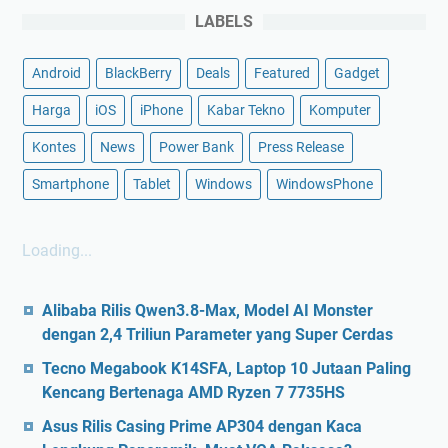
LABELS
Android
BlackBerry
Deals
Featured
Gadget
Harga
iOS
iPhone
Kabar Tekno
Komputer
Kontes
News
Power Bank
Press Release
Smartphone
Tablet
Windows
WindowsPhone
Loading...
Alibaba Rilis Qwen3.8-Max, Model AI Monster
dengan 2,4 Triliun Parameter yang Super Cerdas
Tecno Megabook K14SFA, Laptop 10 Jutaan Paling
Kencang Bertenaga AMD Ryzen 7 7735HS
Asus Rilis Casing Prime AP304 dengan Kaca