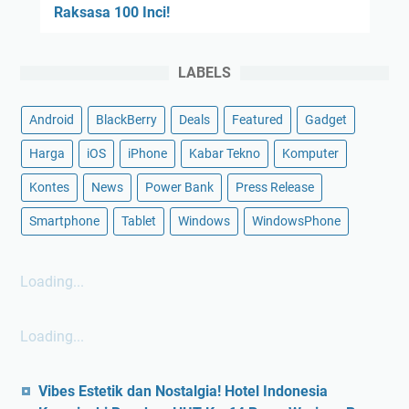
Raksasa 100 Inci!
LABELS
Android
BlackBerry
Deals
Featured
Gadget
Harga
iOS
iPhone
Kabar Tekno
Komputer
Kontes
News
Power Bank
Press Release
Smartphone
Tablet
Windows
WindowsPhone
Loading...
Loading...
Vibes Estetik dan Nostalgia! Hotel Indonesia