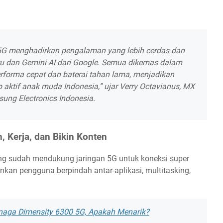
 5G menghadirkan pengalaman yang lebih cerdas dan
baru dan Gemini AI dari Google. Semua dikemas dalam
forma cepat dan baterai tahan lama, menjadikan
up aktif anak muda Indonesia,” ujar Verry Octavianus, MX
ung Electronics Indonesia.
 Kerja, dan Bikin Konten
ang sudah mendukung jaringan 5G untuk koneksi super
kan pengguna berpindah antar-aplikasi, multitasking,
naga Dimensity 6300 5G, Apakah Menarik?