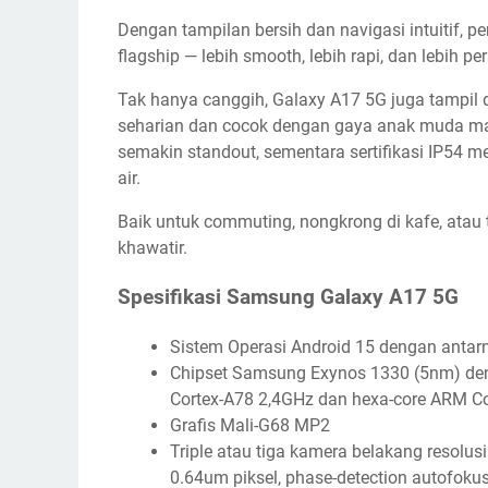
Dengan tampilan bersih dan navigasi intuitif,
flagship — lebih smooth, lebih rapi, dan lebih pe
Tak hanya canggih, Galaxy A17 5G juga tampil
seharian dan cocok dengan gaya anak muda ma
semakin standout, sementara sertifikasi IP54 
air.
Baik untuk commuting, nongkrong di kafe, atau 
khawatir.
Spesifikasi Samsung Galaxy A17 5G
Sistem Operasi Android 15 dengan anta
Chipset Samsung Exynos 1330 (5nm) denga
Cortex-A78 2,4GHz dan hexa-core ARM C
Grafis Mali-G68 MP2
Triple atau tiga kamera belakang resolu
0.64um piksel, phase-detection autofokus,