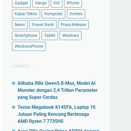
Gadget
Harga
iOS
iPhone
Kabar Tekno
Komputer
Kontes
News
Power Bank
Press Release
Smartphone
Tablet
Windows
WindowsPhone
Loading...
Alibaba Rilis Qwen3.8-Max, Model AI
Monster dengan 2,4 Triliun Parameter
yang Super Cerdas
Tecno Megabook K14SFA, Laptop 10
Jutaan Paling Kencang Bertenaga
AMD Ryzen 7 7735HS