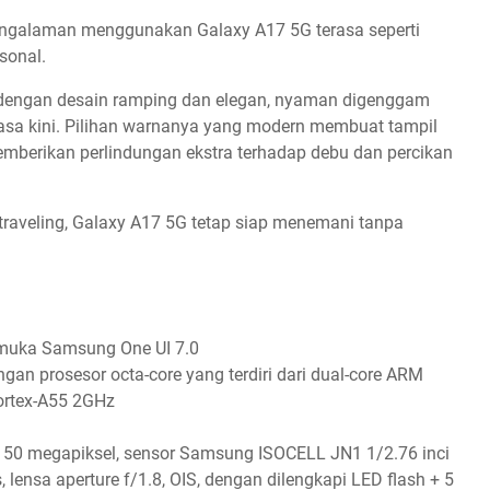
 pengalaman menggunakan Galaxy A17 5G terasa seperti
rsonal.
 dengan desain ramping dan elegan, nyaman digenggam
sa kini. Pilihan warnanya yang modern membuat tampil
memberikan perlindungan ekstra terhadap debu dan percikan
traveling, Galaxy A17 5G tetap siap menemani tanpa
rmuka Samsung One UI 7.0
n prosesor octa-core yang terdiri dari dual-core ARM
ortex-A55 2GHz
si 50 megapiksel, sensor Samsung ISOCELL JN1 1/2.76 inci
 lensa aperture f/1.8, OIS, dengan dilengkapi LED flash + 5