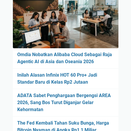
Omdia Nobatkan Alibaba Cloud Sebagai Raja
Agentic AI di Asia dan Oseania 2026
Inilah Alasan Infinix HOT 60 Pro+ Jadi
Standar Baru di Kelas Rp2 Jutaan
ADATA Sabet Penghargaan Bergengsi AREA
2026, Sang Bos Turut Diganjar Gelar
Kehormatan
The Fed Kembali Tahan Suku Bunga, Harga
Bitcoin Nyaman di Angka Rp1,1 Miliar