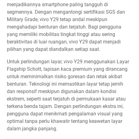
menjadikannya smartphone paling tangguh di
segmennya. Dengan mengantongi sertifikasi SGS dan
Military Grade, vivo Y29 tetap andal meskipun
mengahadapi benturan dan terjatuh. Bagi pengguna
yang memiliki mobilitas tingkat tinggi atau sering
beraktivitas di luar ruangan, vivo Y29 dapat menjadi
pilihan yang dapat diandalkan setiap saat.
Untuk perlindungan layar, vivo Y29 menggunakan Layar
Flagship Schott, lapisan kaca premium yang dirancang
untuk meminimalkan risiko goresan dan retak akibat
benturan. Teknologi ini memastikan layar tetap jernih
dan responsif meskipun digunakan dalam kondisi
ekstrem, seperti saat terjatuh di permukaan kasar atau
terkena benda tajam. Dengan perlindungan ekstra ini,
pengguna dapat menikmati pengalaman visual yang
optimal tanpa perlu khawatir tentang keawetan layar
dalam jangka panjang.