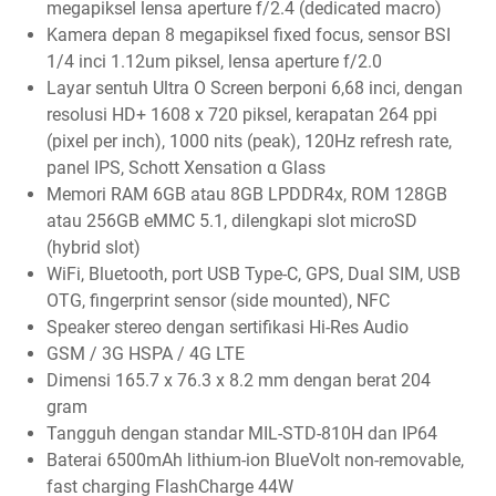
megapiksel lensa aperture f/2.4 (dedicated macro)
Kamera depan 8 megapiksel fixed focus, sensor BSI
1/4 inci 1.12um piksel, lensa aperture f/2.0
Layar sentuh Ultra O Screen berponi 6,68 inci, dengan
resolusi HD+ 1608 x 720 piksel, kerapatan 264 ppi
(pixel per inch), 1000 nits (peak), 120Hz refresh rate,
panel IPS, Schott Xensation α Glass
Memori RAM 6GB atau 8GB LPDDR4x, ROM 128GB
atau 256GB eMMC 5.1, dilengkapi slot microSD
(hybrid slot)
WiFi, Bluetooth, port USB Type-C, GPS, Dual SIM, USB
OTG, fingerprint sensor (side mounted), NFC
Speaker stereo dengan sertifikasi Hi-Res Audio
GSM / 3G HSPA / 4G LTE
Dimensi 165.7 x 76.3 x 8.2 mm dengan berat 204
gram
Tangguh dengan standar MIL-STD-810H dan IP64
Baterai 6500mAh lithium-ion BlueVolt non-removable,
fast charging FlashCharge 44W