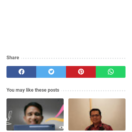
Share
You may like these posts