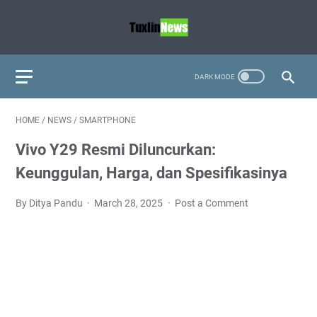
HOME
/
NEWS
/
SMARTPHONE
Vivo Y29 Resmi Diluncurkan:
Keunggulan, Harga, dan Spesifikasinya
By Ditya Pandu
March 28, 2025
Post a Comment