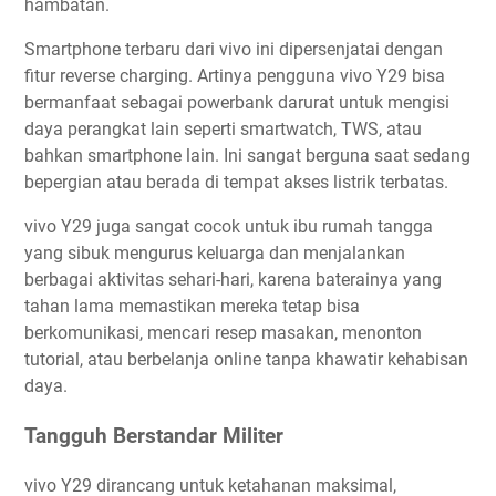
hambatan.
Smartphone terbaru dari vivo ini dipersenjatai dengan
fitur reverse charging. Artinya pengguna vivo Y29 bisa
bermanfaat sebagai powerbank darurat untuk mengisi
daya perangkat lain seperti smartwatch, TWS, atau
bahkan smartphone lain. Ini sangat berguna saat sedang
bepergian atau berada di tempat akses listrik terbatas.
vivo Y29 juga sangat cocok untuk ibu rumah tangga
yang sibuk mengurus keluarga dan menjalankan
berbagai aktivitas sehari-hari, karena baterainya yang
tahan lama memastikan mereka tetap bisa
berkomunikasi, mencari resep masakan, menonton
tutorial, atau berbelanja online tanpa khawatir kehabisan
daya.
Tangguh Berstandar Militer
vivo Y29 dirancang untuk ketahanan maksimal,