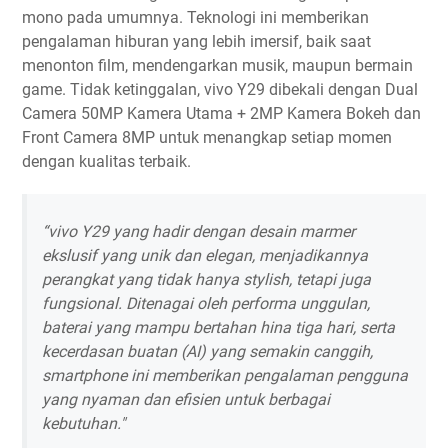
mono pada umumnya. Teknologi ini memberikan
pengalaman hiburan yang lebih imersif, baik saat
menonton film, mendengarkan musik, maupun bermain
game. Tidak ketinggalan, vivo Y29 dibekali dengan Dual
Camera 50MP Kamera Utama + 2MP Kamera Bokeh dan
Front Camera 8MP untuk menangkap setiap momen
dengan kualitas terbaik.
“vivo Y29 yang hadir dengan desain marmer
ekslusif yang unik dan elegan, menjadikannya
perangkat yang tidak hanya stylish, tetapi juga
fungsional. Ditenagai oleh performa unggulan,
baterai yang mampu bertahan hina tiga hari, serta
kecerdasan buatan (AI) yang semakin canggih,
smartphone ini memberikan pengalaman pengguna
yang nyaman dan efisien untuk berbagai
kebutuhan."