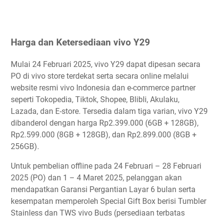
Harga dan Ketersediaan vivo Y29
Mulai 24 Februari 2025, vivo Y29 dapat dipesan secara
PO di vivo store terdekat serta secara online melalui
website resmi vivo Indonesia dan e-commerce partner
seperti Tokopedia, Tiktok, Shopee, Blibli, Akulaku,
Lazada, dan E-store. Tersedia dalam tiga varian, vivo Y29
dibanderol dengan harga Rp2.399.000 (6GB + 128GB),
Rp2.599.000 (8GB + 128GB), dan Rp2.899.000 (8GB +
256GB).
Untuk pembelian offline pada 24 Februari – 28 Februari
2025 (PO) dan 1 – 4 Maret 2025, pelanggan akan
mendapatkan Garansi Pergantian Layar 6 bulan serta
kesempatan memperoleh Special Gift Box berisi Tumbler
Stainless dan TWS vivo Buds (persediaan terbatas