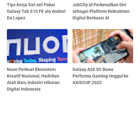
Tips Kerja Sat-set Pakai
JobCity.id Perkenalkan Diri
Galaxy Tab S10 FE ala Andovi
sebagai Platform Rekrutmen
Da Lopez
Digital Berbasis AI
Nuon Perkuat Ekosistem
Galaxy A26 5G Bawa
Kreatif Nasional, Hadirkan
Performa Gaming Unggul ke
Arah Baru Industri Hiburan
AXISCUP 2025
Digital Indonesia