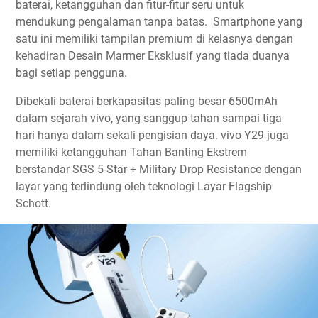
baterai, ketangguhan dan fitur-fitur seru untuk
mendukung pengalaman tanpa batas. Smartphone yang
satu ini memiliki tampilan premium di kelasnya dengan
kehadiran Desain Marmer Eksklusif yang tiada duanya
bagi setiap pengguna.
Dibekali baterai berkapasitas paling besar 6500mAh
dalam sejarah vivo, yang sanggup tahan sampai tiga
hari hanya dalam sekali pengisian daya. vivo Y29 juga
memiliki ketangguhan Tahan Banting Ekstrem
berstandar SGS 5-Star + Military Drop Resistance dengan
layar yang terlindung oleh teknologi Layar Flagship
Schott.