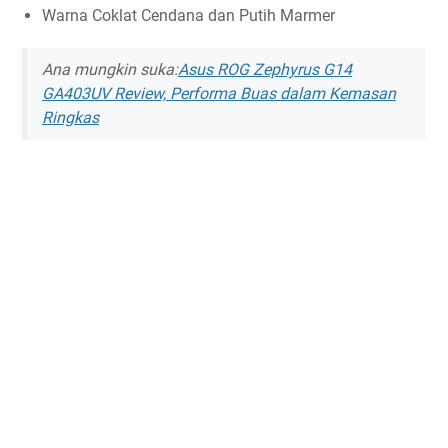
Warna Coklat Cendana dan Putih Marmer
Ana mungkin suka:
Asus ROG Zephyrus G14
GA403UV Review, Performa Buas dalam Kemasan
Ringkas