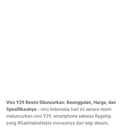
Vivo Y29 Resmi Diluncurkan: Keunggulan, Harga, dan
Spesifikasinya -
vivo Indonesia hari ini secara resmi
meluncurkan vivo Y29, smartphone sekelas flagship
yang #GakHabisHabis inovasinya dari segi desain,