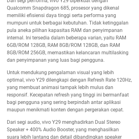
Dari segi performa, vivo Y29 diperkuat dengan
Qualcomm Snapdragon 685, prosesor yang dikenal
memiliki efisiensi daya tinggi serta performa yang
mumpuni untuk berbagai kebutuhan. Tidak ketinggalan
pula aneka pilihan kapasitas RAM dan penyimpanan
internal. Ini tersedia dalam beberapa varian, yaitu RAM
6GB/ROM 128GB, RAM 8GB/ROM 128GB, dan RAM
8GB/ROM 256GB, memastikan kelancaran multilasking
dan penyimpanan yang luas bagi pengguna.
Untuk mendukung pengalaman visual yang lebih
optimal, vivo Y29 dilengkapi dengan Refresh Rate 120Hz,
yang membuat animasi tampak lebih mulus dan
responsif. Kecepatan refresh yang tinggi ini bermanfaat
bagi pengguna yang sering berpindah antar aplikasi
maupun menikmati konten dengan pergerakan cepat.
Dari segi audio, vivo Y29 menghadirkan Dual Stereo
Speaker + 400% Audio Booster, yang menghasilkan
suara lebih lantang dan detail dibandingkan speaker