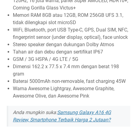
120Hz, 16 juta warna, panel Super AMOLED, HDR10+,
Corning Gorilla Glass Victus+
Memori RAM 8GB atau 12GB, ROM 256GB UFS 3.1,
tidak dilengkapi slot microSD
WiFi, Bluetooth, port USB Type-C, GPS, Dual SIM, NFC,
fingerprint sensor (under display, optical), face unlock
Stereo speaker dengan dukungan Dolby Atmos
Tahan air dan debu dengan sertifikat IP67
GSM / 3G HSPA / 4G LTE / 5G
Dimensi 162.2 x 77.5 x 7.4 mm dengan berat 198
gram
Baterai 5000mAh non-removable, fast charging 45W
Warna Awesome Lightgray, Awesome Graphite,
Awesome Olive, dan Awesome Pink
Anda mungkin suka:
Samsung Galaxy A16 4G
Review, Smartphone Terbaik Harga 2 Jutaan?