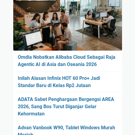
Omdia Nobatkan Alibaba Cloud Sebagai Raja
Agentic AI di Asia dan Oseania 2026
Inilah Alasan Infinix HOT 60 Pro+ Jadi
Standar Baru di Kelas Rp2 Jutaan
ADATA Sabet Penghargaan Bergengsi AREA
2026, Sang Bos Turut Diganjar Gelar
Kehormatan
Advan Vanbook W90, Tablet Windows Murah
Meriah