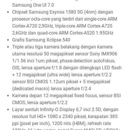
Samsung One UI 7.0
Chipset Samsung Exynos 1580 5G (4nm) dengan
prosesor octa-core yang terdiri dari single-core ARM
Cortex-A720 2,9GHz, triple-core ARM Cortex-A720
2,6GHz dan quad-core ARM Cortex-A520 1.95GHz
Grafis Samsung Xclipse 540
Triple atau tiga kamera belakang dengan kamera
utama resolusi 50 megapiksel sensor Sony IMX906
1/1.56 inci 1um piksel, phase-detection autofokus,
OIS, lensa aperture f/1.8 dengan dilengkapi LED flash
+ 12 megapiksel (ultra wide) lensa aperture f/2.2
sensor BSI CMOS 1.12um piksel + 5 megapiksel
(dedicated macro) lensa aperture f/2.4
Kamera depan 12 megapiksel fixed focus, sensor BSI
CMOS, lensa aperture f/2.2
Layar sentuh Infinity-O Display 6,7 inci 2.5D, dengan
resolusi full HD+ 1080 x 2340 piksel, kerapatan 385
ppi (pixel per inch), 1200 nits (HBM), refresh rate