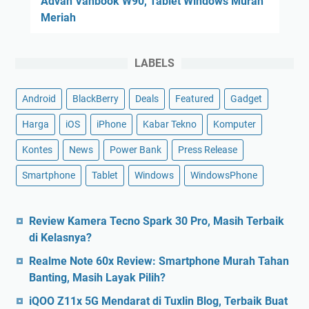
Advan Vanbook W90, Tablet Windows Murah
Meriah
LABELS
Android
BlackBerry
Deals
Featured
Gadget
Harga
iOS
iPhone
Kabar Tekno
Komputer
Kontes
News
Power Bank
Press Release
Smartphone
Tablet
Windows
WindowsPhone
Review Kamera Tecno Spark 30 Pro, Masih Terbaik
di Kelasnya?
Realme Note 60x Review: Smartphone Murah Tahan
Banting, Masih Layak Pilih?
iQOO Z11x 5G Mendarat di Tuxlin Blog, Terbaik Buat