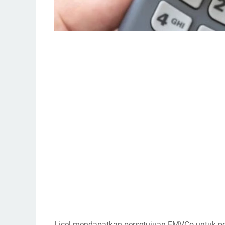
Licel mendapatkan persetujuan EMVCo untuk pe