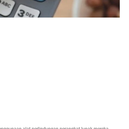
nggunaan alat perlindungan perangkat lunak mereka,