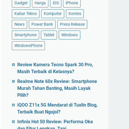
Gadget
Harga
iOS
iPhone
Kabar Tekno
Komputer
Kontes
News
Power Bank
Press Release
Smartphone
Tablet
Windows
WindowsPhone
Review Kamera Tecno Spark 30 Pro,
Masih Terbaik di Kelasnya?
Realme Note 60x Review: Smartphone
Murah Tahan Banting, Masih Layak
Pilih?
iQOO Z11x 5G Mendarat di Tuxlin Blog,
Terbaik Buat Ngojol?
Infinix Hot 50 Review: Performa Oke
dan Fitur Lengkap, Tapi…