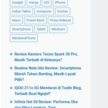
Gadget
Harga
iOS
iPhone
Kabar Tekno
Komputer
Kontes
News
Power Bank
Press Release
Smartphone
Tablet
Windows
WindowsPhone
Review Kamera Tecno Spark 30 Pro,
Masih Terbaik di Kelasnya?
Realme Note 60x Review: Smartphone
Murah Tahan Banting, Masih Layak
Pilih?
iQOO Z11x 5G Mendarat di Tuxlin Blog,
Terbaik Buat Ngojol?
Infinix Hot 50 Review: Performa Oke
dan Fitur Lengkap, Tapi…