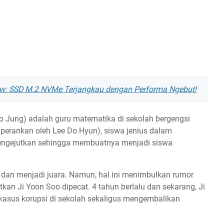
w: SSD M.2 NVMe Terjangkau dengan Performa Ngebut!
oo Jung) adalah guru matematika di sekolah bergengsi
perankan oleh Lee Do Hyun), siswa jenius dalam
engejutkan sehingga membuatnya menjadi siswa
 dan menjadi juara. Namun, hal ini menimbulkan rumor
an Ji Yoon Soo dipecat. 4 tahun berlalu dan sekarang, Ji
sus korupsi di sekolah sekaligus mengembalikan