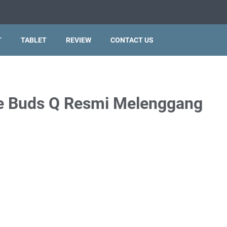
T
TABLET
REVIEW
CONTACT US
e Buds Q Resmi Melenggang