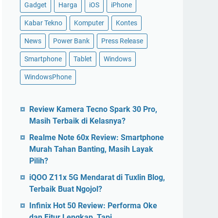
Gadget
Harga
iOS
iPhone
Kabar Tekno
Komputer
Kontes
News
Power Bank
Press Release
Smartphone
Tablet
Windows
WindowsPhone
Review Kamera Tecno Spark 30 Pro,
Masih Terbaik di Kelasnya?
Realme Note 60x Review: Smartphone
Murah Tahan Banting, Masih Layak
Pilih?
iQOO Z11x 5G Mendarat di Tuxlin Blog,
Terbaik Buat Ngojol?
Infinix Hot 50 Review: Performa Oke
dan Fitur Lengkap, Tapi…