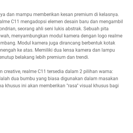
mnya dan mampu memberikan kesan premium di kelasnya.
, realme C11 mengadopsi elemen desain baru dan mengambil
ondrian, seorang ahli seni lukis abstrak. Sebuah pita
 bawah, menyambungkan modul kamera dengan logo realme
eimbang. Modul kamera juga dirancang berbentuk kotak
enengah ke atas. Memiliki dua lensa kamera dan lampu
penutup belakang lebih premium dan trendi.
n creative, realme C11 tersedia dalam 2 pilihan warna:
 adalah dua bumbu yang biasa digunakan dalam masakan
a khusus ini akan memberikan "rasa" visual khusus bagi