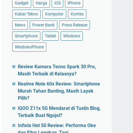
Gadget
Harga
iOS
iPhone
Kabar Tekno
Komputer
Kontes
News
Power Bank
Press Release
Smartphone
Tablet
Windows
WindowsPhone
Review Kamera Tecno Spark 30 Pro,
Masih Terbaik di Kelasnya?
Realme Note 60x Review: Smartphone
Murah Tahan Banting, Masih Layak
Pilih?
iQOO Z11x 5G Mendarat di Tuxlin Blog,
Terbaik Buat Ngojol?
Infinix Hot 50 Review: Performa Oke
dan Fitur Lengkap, Tapi…