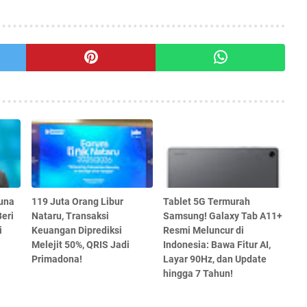
una
119 Juta Orang Libur
Tablet 5G Termurah
eri
Nataru, Transaksi
Samsung! Galaxy Tab A11+
i
Keuangan Diprediksi
Resmi Meluncur di
Melejit 50%, QRIS Jadi
Indonesia: Bawa Fitur AI,
Primadona!
Layar 90Hz, dan Update
hingga 7 Tahun!