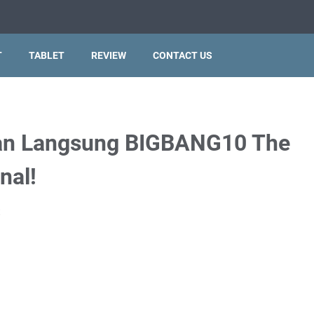
T
TABLET
REVIEW
CONTACT US
an Langsung BIGBANG10 The
nal!
t