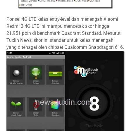
Ponsel 4G LTE kelas entry-level dan menengah Xiaomi
Redmi 3 4G LTE ini mampu mencetak skor hingga
21.951 poin di benchmark Quadrant Standard. Menurut
Tuxlin News, skor ini standar untuk kelas menengah
yang ditenagai oleh chipset Qualcomm Snapdragon 616.