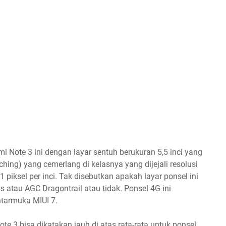
i Note 3 ini dengan layar sentuh berukuran 5,5 inci yang
hing) yang cemerlang di kelasnya yang dijejali resolusi
 piksel per inci. Tak disebutkan apakah layar ponsel ini
 atau AGC Dragontrail atau tidak. Ponsel 4G ini
ntarmuka MIUI 7.
e 3 bisa dikatakan jauh di atas rata-rata untuk ponsel