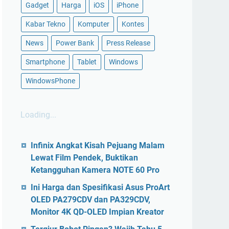
Gadget
Harga
iOS
iPhone
Kabar Tekno
Komputer
Kontes
News
Power Bank
Press Release
Smartphone
Tablet
Windows
WindowsPhone
Loading...
Infinix Angkat Kisah Pejuang Malam
Lewat Film Pendek, Buktikan
Ketangguhan Kamera NOTE 60 Pro
Ini Harga dan Spesifikasi Asus ProArt
OLED PA279CDV dan PA329CDV,
Monitor 4K QD-OLED Impian Kreator