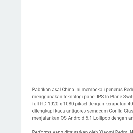
Pabrikan asal China ini membekali penerus Redm
menggunakan teknologi panel IPS In-Plane Switc
full HD 1920 x 1080 piksel dengan kerapatan 401
dilengkapi kaca antigores semacam Gorilla Glass
menjalankan OS Android 5.1 Lollipop dengan a
Performa yang ditawarkan oleh Xiaomi Redmi Not