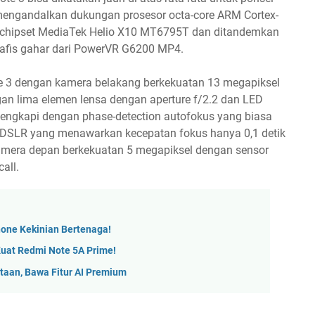
engandalkan dukungan prosesor octa-core ARM Cortex-
i chipset MediaTek Helio X10 MT6795T dan ditandemkan
afis gahar dari PowerVR G6200 MP4.
e 3 dengan kamera belakang berkekuatan 13 megapiksel
n lima elemen lensa dengan aperture f/2.2 dan LED
dilengkapi dengan phase-detection autofokus yang biasa
 DSLR yang menawarkan kecepatan fokus hanya 0,1 detik
kamera depan berkekuatan 5 megapiksel dengan sensor
all.
one Kekinian Bertenaga!
Kuat Redmi Note 5A Prime!
taan, Bawa Fitur AI Premium