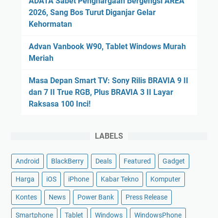
ADATA Sabet Penghargaan Bergengsi AREA
2026, Sang Bos Turut Diganjar Gelar
Kehormatan
Advan Vanbook W90, Tablet Windows Murah
Meriah
Masa Depan Smart TV: Sony Rilis BRAVIA 9 II
dan 7 II True RGB, Plus BRAVIA 3 II Layar
Raksasa 100 Inci!
LABELS
Android
BlackBerry
Deals
Featured
Gadget
Harga
iOS
iPhone
Kabar Tekno
Komputer
Kontes
News
Power Bank
Press Release
Smartphone
Tablet
Windows
WindowsPhone