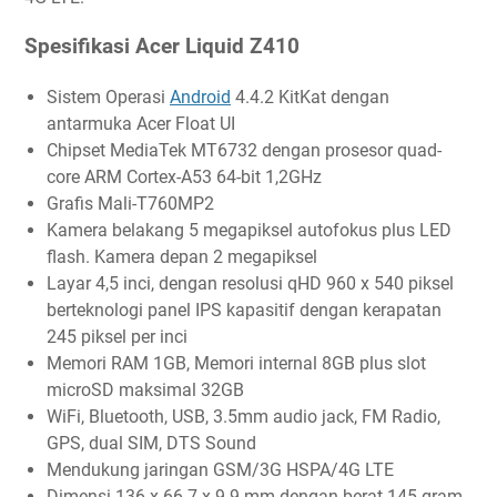
Spesifikasi Acer Liquid Z410
Sistem Operasi
Android
4.4.2 KitKat dengan
antarmuka Acer Float UI
Chipset MediaTek MT6732 dengan prosesor quad-
core ARM Cortex-A53 64-bit 1,2GHz
Grafis Mali-T760MP2
Kamera belakang 5 megapiksel autofokus plus LED
flash. Kamera depan 2 megapiksel
Layar 4,5 inci, dengan resolusi qHD 960 x 540 piksel
berteknologi panel IPS kapasitif dengan kerapatan
245 piksel per inci
Memori RAM 1GB, Memori internal 8GB plus slot
microSD maksimal 32GB
WiFi, Bluetooth, USB, 3.5mm audio jack, FM Radio,
GPS, dual SIM, DTS Sound
Mendukung jaringan GSM/3G HSPA/4G LTE
Dimensi 136 x 66.7 x 9.9 mm dengan berat 145 gram